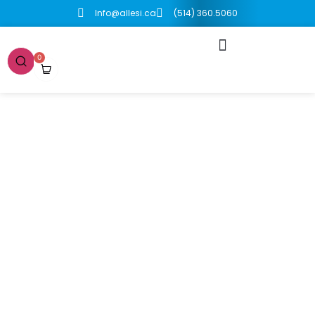
Info@allesi.ca
(514) 360.5060
0
Merci de votre
achat