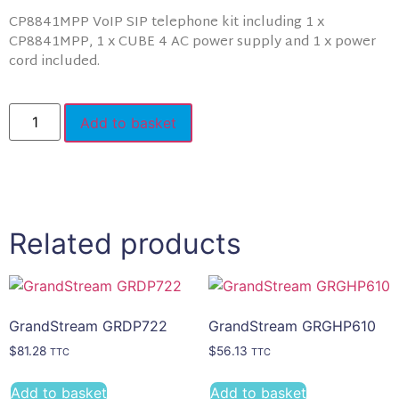
CP8841MPP VoIP SIP telephone kit including 1 x
CP8841MPP, 1 x CUBE 4 AC power supply and 1 x power
cord included.
Add to basket
Related products
GrandStream GRDP722
GrandStream GRGHP610
$
81.28
$
56.13
TTC
TTC
Add to basket
Add to basket