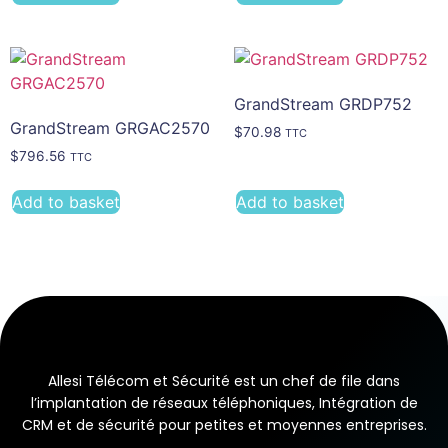
GrandStream GRDP752
GrandStream GRGAC2570
$
70.98
TTC
$
796.56
TTC
Add to basket
Add to basket
Allesi Télécom et Sécurité est un chef de file dans
l’implantation de réseaux téléphoniques, Intégration de
CRM et de sécurité pour petites et moyennes entreprises.