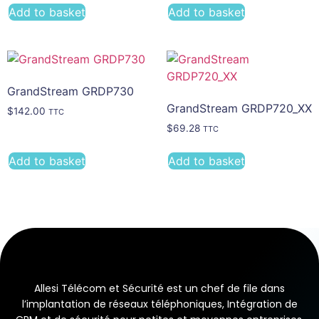
Add to basket
Add to basket
GrandStream GRDP730
GrandStream GRDP720_XX
$
142.00
TTC
$
69.28
TTC
Add to basket
Add to basket
Allesi Télécom et Sécurité est un chef de file dans
l’implantation de réseaux téléphoniques, Intégration de