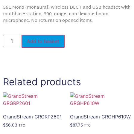
561 Mono (monaural) wireless DECT and USB headset with
multibase station, 300′ range, non-flexible boom
microphone. No returns on opened items.
Add to basket
Related products
GrandStream GRGRP2601
GrandStream GRGHP610W
$
56.03
$
87.75
TTC
TTC