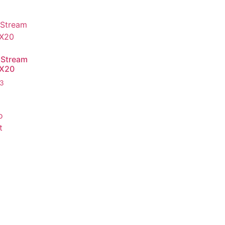
Stream
X20
73
o
t