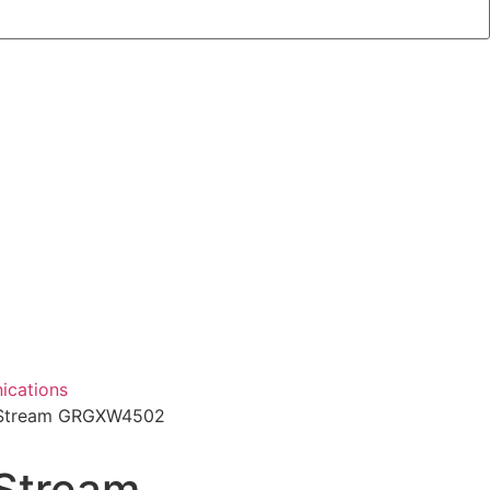
cations
Stream GRGXW4502
Stream