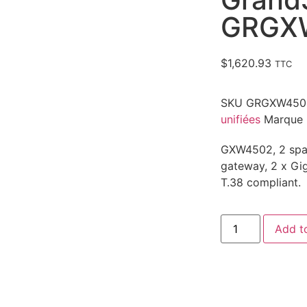
GRGX
$
1,620.93
TTC
SKU
GRGXW45
unifiées
Marque
GXW4502, 2 span 
gateway, 2 x Gig
T.38 compliant.
Add t