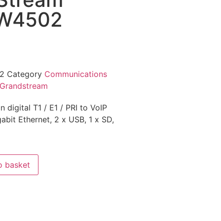
W4502
02
Category
Communications
Grandstream
digital T1 / E1 / PRI to VoIP
abit Ethernet, 2 x USB, 1 x SD,
o basket