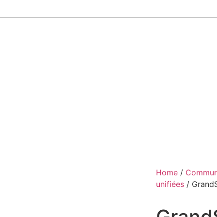
Home
/
Communi
unifiées
/ Grand
Grand