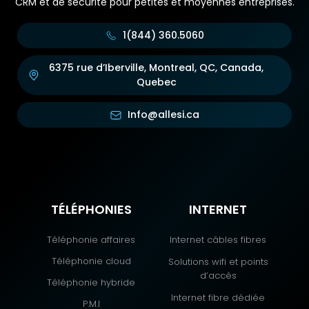
CRM et de sécurité pour petites et moyennes entreprises.
1(844) 360.5060
6375 rue d’Iberville, Montreal, QC, Canada,
Quebec
Info@allesi.ca
TÉLÉPHONIES
INTERNET
Téléphonie affaires
Internet câbles fibres
Téléphonie cloud
Solutions wifi et points
d’accès
Téléphonie hybride
Internet fibre dédiée
P.M.I