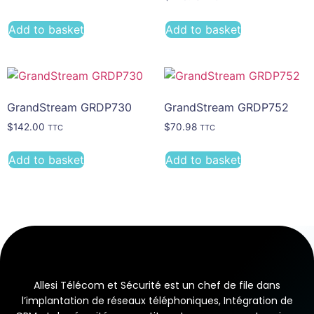
Add to basket
Add to basket
GrandStream GRDP730
GrandStream GRDP752
$
142.00
$
70.98
TTC
TTC
Add to basket
Add to basket
Allesi Télécom et Sécurité est un chef de file dans
l’implantation de réseaux téléphoniques, Intégration de