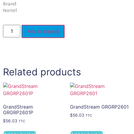
Brand:
Nortel
Add to basket
Related products
GrandStream
GrandStream GRGRP2601
GRGRP2601P
$
56.03
TTC
$
56.03
TTC