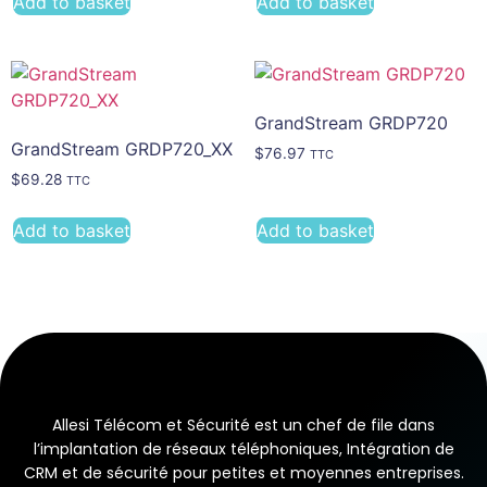
Add to basket
Add to basket
GrandStream GRDP720
GrandStream GRDP720_XX
$
76.97
TTC
$
69.28
TTC
Add to basket
Add to basket
Allesi Télécom et Sécurité est un chef de file dans
l’implantation de réseaux téléphoniques, Intégration de
CRM et de sécurité pour petites et moyennes entreprises.