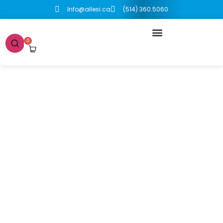
Info@allesi.ca
(514) 360.5060
0
Boutique