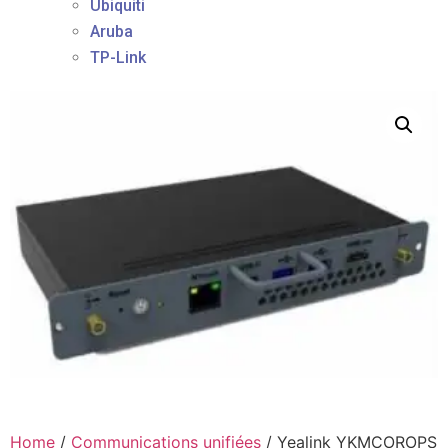
Ubiquiti
Aruba
TP-Link
Home
/
Communications unifiées
/ Yealink YKMCOROPS