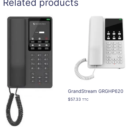
Related products
GrandStream GRGHP620
$
57.33
TTC