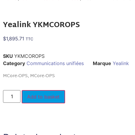
Yealink YKMCOROPS
$
1,895.71
TTC
SKU
YKMCOROPS
Category
Communications unifiées
Marque
Yealink
MCore-OPS, MCore-OPS
Add to basket