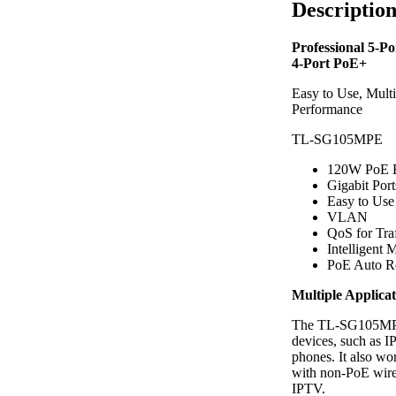
Descriptio
Professional 5-P
4-Port PoE+
Easy to Use, Mult
Performance
TL-SG105MPE
120W PoE 
Gigabit Port
Easy to Use
VLAN
QoS for Traf
Intelligent
PoE Auto R
Multiple Applicat
The TL-SG105MPE 
devices, such as I
phones. It also wo
with non-PoE wired
IPTV.