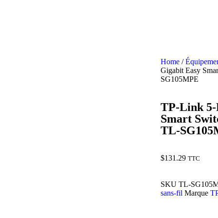
Home
/
Équipement
Gigabit Easy Smar
SG105MPE
TP-Link 5-
Smart Swit
TL-SG105
$
131.29
TTC
SKU
TL-SG105
sans-fil
Marque
TP