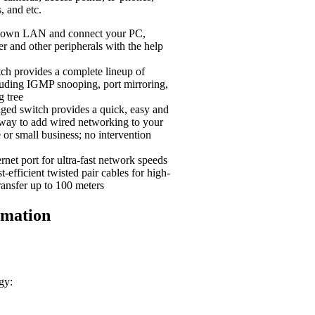
, and etc.
r own LAN and connect your PC,
ter and other peripherals with the help
ch provides a complete lineup of
luding IGMP snooping, port mirroring,
g tree
ed switch provides a quick, easy and
 way to add wired networking to your
 or small business; no intervention
rnet port for ultra-fast network speeds
t-efficient twisted pair cables for high-
ransfer up to 100 meters
rmation
gy: