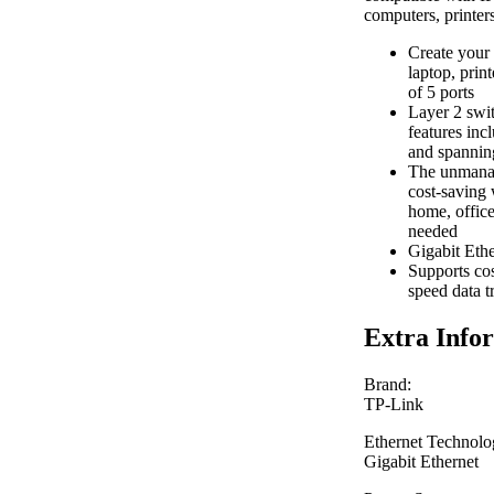
computers, printers
Create you
laptop, prin
of 5 ports
Layer 2 swit
features inc
and spannin
The unmanag
cost-saving
home, office
needed
Gigabit Ethe
Supports cos
speed data t
Extra Info
Brand:
TP-Link
Ethernet Technolo
Gigabit Ethernet